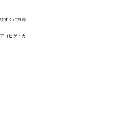
後すぐに故郷
トアゴヒゲトカ