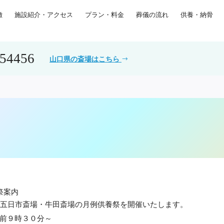
徴
施設紹介・アクセス
プラン・料金
葬儀の流れ
供養・納骨
554456
山口県の斎場はこちら
祭案内
に五日市斎場・牛田斎場の月例供養祭を開催いたします。
前９時３０分～