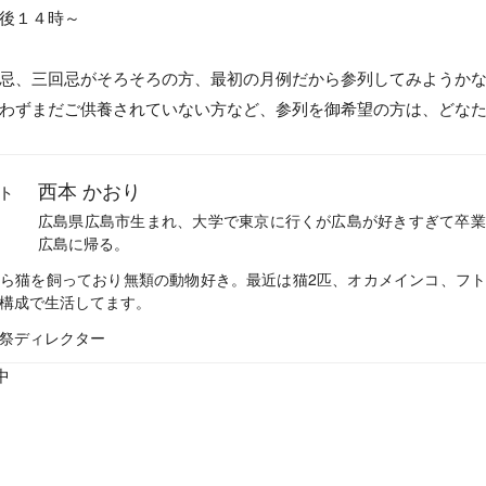
後１４時～
忌、三回忌がそろそろの方、最初の月例だから参列してみようか
わずまだご供養されていない方など、参列を御希望の方は、どな
西本 かおり
広島県広島市生まれ、大学で東京に行くが広島が好きすぎて卒業
広島に帰る。
ら猫を飼っており無類の動物好き。最近は猫2匹、オカメインコ、フ
構成で生活してます。
祭ディレクター
中