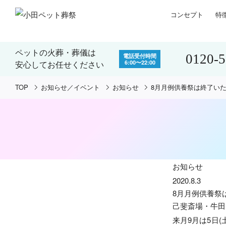
コンセプト
特
ペットの火葬・葬儀は
0120-
電話受付時間
6:00〜22:00
安心してお任せください
TOP
お知らせ／イベント
お知らせ
8月月例供養祭は終了い
お知らせ
2020.8.3
8月月例供養祭
己斐斎場・牛田
来月9月は5日