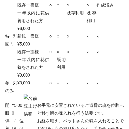
既存一霊様
○
○
○
○
作成済み
一年以内に花供
既存利用
既存
養をされた方
利用
¥6,000
特別
新規一霊様
○
○
○
×
×
回向
¥5,000
既存一霊様
○
○
○
×
×
一年以内に花供
既存
養をされた方
利用
¥3,000
参列
¥3,000
○
×
×
×
×
のみ
開
¥5,00
お手元に安置されているご遺骨の魂を位牌へ
眼
0
と移す際の魂入れを行う法要です。
供
（位
お経を唱え、ペットさんの魂を入れることで
養
牌は
お位牌は心の拠り所となり、手を合わせるべ