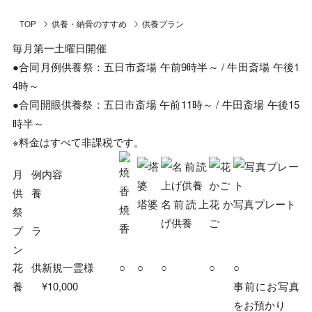
TOP
供養・納骨のすすめ
供養プラン
毎月第一土曜日開催
●合同月例供養祭：五日市斎場 午前9時半～ / 牛田斎場 午後1
4時～
●合同開眼供養祭：五日市斎場 午前11時～ / 牛田斎場 午後15
時半～
※料金はすべて非課税です。
月例
内容
供養
塔婆
名前読上
花か
写真プレート
焼
祭
げ供養
ご
香
プラ
ン
花供
新規一霊様
○
○
○
○
○
養
¥10,000
事前にお写真
をお預かり