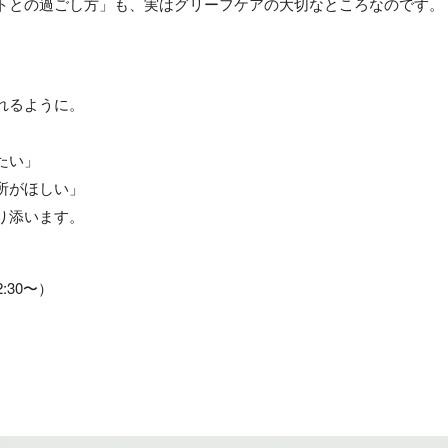
トとの過ごし方」も、実はグリーフケアの大切なところなのです。
れるように。
たい」
所がほしい」
り添います。
2:30〜）