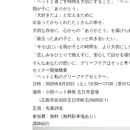
「ペットと過ごす時間を大切にすること」「ペッ
我が子に「ありがとう」
「大好きだよ」と伝えるために
出会ってからくれたたくさんの幸せ。
大切な存在に、心からの「ありがとう」を届けら
「旅立ったあの子と、もっと向き合いたい」
「今そばにいる我が子との時間を、より大切にし
「悲しみをひとりで抱えずに、安心して話せる場
そんなあなたの想いに、グリーフケアはそっと寄
セミナー開催概要
「ペットと私のグリーフケアセミナー」
日時
：2025年8月23日（土）13:30〜17:00（受付1
場所
：小田ペット葬祭 五日市斎場
（広島市佐伯区五日市町石内6502-1）
定員
：先着25名
参加費
：無料（無料駐車場あり）
講師紹介