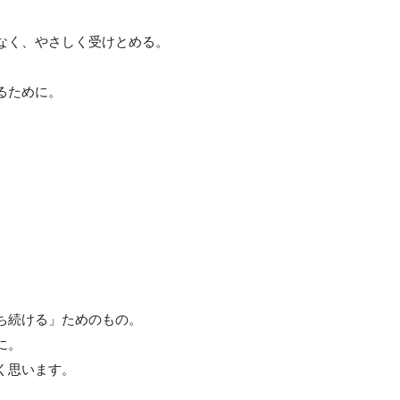
なく、やさしく受けとめる
。
るために。
）
ち続ける」ためのもの。
に。
く思います。